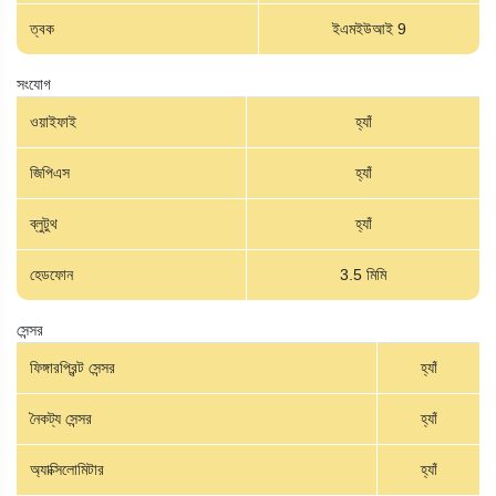
ত্বক
ইএমইউআই 9
সংযোগ
ওয়াইফাই
হ্যাঁ
জিপিএস
হ্যাঁ
ব্লুটুথ
হ্যাঁ
হেডফোন
3.5 মিমি
সেন্সর
ফিঙ্গারপ্রিন্ট সেন্সর
হ্যাঁ
নৈকট্য সেন্সর
হ্যাঁ
অ্যাক্সিলোমিটার
হ্যাঁ