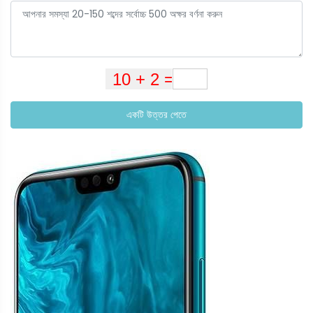
একটি উত্তর পেতে