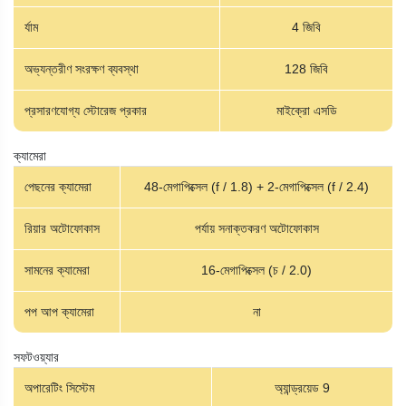
র্যাম
4 জিবি
অভ্যন্তরীণ সংরক্ষণ ব্যবস্থা
128 জিবি
প্রসারণযোগ্য স্টোরেজ প্রকার
মাইক্রো এসডি
ক্যামেরা
পেছনের ক্যামেরা
48-মেগাপিক্সেল (f / 1.8) + 2-মেগাপিক্সেল (f / 2.4)
রিয়ার অটোফোকাস
পর্যায় সনাক্তকরণ অটোফোকাস
সামনের ক্যামেরা
16-মেগাপিক্সেল (চ / 2.0)
পপ আপ ক্যামেরা
না
সফটওয়্যার
অপারেটিং সিস্টেম
অ্যান্ড্রয়েড 9